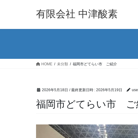
コ
ナ
ン
ビ
有限会社 中津酸素
テ
ゲ
ン
ー
ツ
シ
へ
ョ
ス
ン
キ
に
ッ
移
HOME
未分類
福岡市どてらい市 ご紹介
プ
動
2026年5月18日
/ 最終更新日時 :
2026年5月19日
use
福岡市どてらい市 