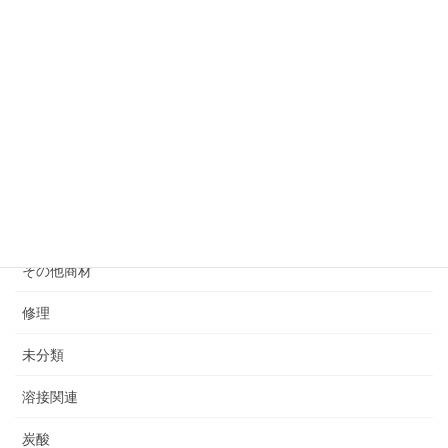
福岡での溶材・機器展示会 どてらい市の様子
2024年4月22日
カテゴリー
アセチレン
ガス器具
ガス容器
その他商材
修理
未分類
溶接関連
炭酸